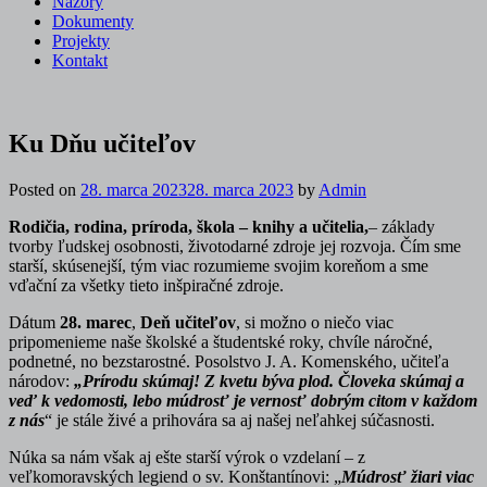
Názory
Dokumenty
Projekty
Kontakt
Ku Dňu učiteľov
Posted on
28. marca 2023
28. marca 2023
by
Admin
Rodičia, rodina, príroda, škola – knihy a učitelia,
– základy
tvorby ľudskej osobnosti, životodarné zdroje jej rozvoja. Čím sme
starší, skúsenejší, tým viac rozumieme svojim koreňom a sme
vďační za všetky tieto inšpiračné zdroje.
Dátum
28. marec
,
Deň učiteľov
, si možno o niečo viac
pripomenieme naše školské a študentské roky, chvíle náročné,
podnetné, no bezstarostné. Posolstvo J. A. Komenského, učiteľa
národov:
„Prírodu skúmaj! Z kvetu býva plod. Človeka skúmaj a
veď k vedomosti, lebo múdrosť je vernosť dobrým citom v každom
z nás
“ je stále živé a prihovára sa aj našej neľahkej súčasnosti.
Núka sa nám však aj ešte starší výrok o vzdelaní – z
veľkomoravských legiend o sv. Konštantínovi: „
Múdrosť žiari viac