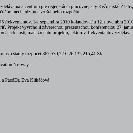
zdelávania a centrum pre regeneráciu pracovnej sily Kežmarské Žľaby
čného mechanizmu a zo štátneho rozpočtu.
75 frekventantov, 14. septembra 2010 kolaudovať a 12. novembra 2010
ť. Projekt vyvrcholil záverečnou prezentačnou konferenciou 27. januára
cich hostí, manažmentu projektu, lektorov, frekventantov vzdelávani
mus a štátny rozpočet
867 530,22 €
26 135 215,41 Sk
novation Norway.
n a PaedDr. Eva Klikáčová