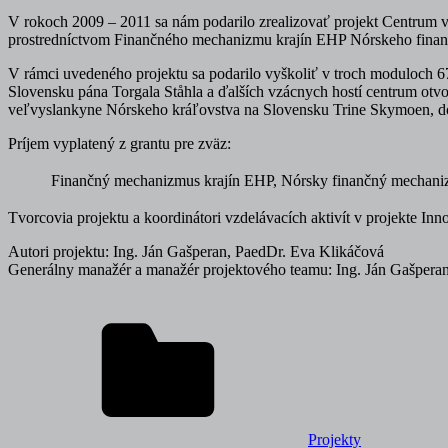
V rokoch 2009 – 2011 sa nám podarilo zrealizovať projekt Centrum v
prostredníctvom Finančného mechanizmu krajín EHP Nórskeho finan
V rámci uvedeného projektu sa podarilo vyškoliť v troch moduloch 6
Slovensku pána Torgala Ståhla a ďalších vzácnych hostí centrum otvori
veľvyslankyne Nórskeho kráľovstva na Slovensku Trine Skymoen, domá
Príjem vyplatený z grantu pre zväz:
Finančný mechanizmus krajín EHP, Nórsky finančný mechaniz
Tvorcovia projektu a koordinátori vzdelávacích aktivít v projekte In
Autori projektu: Ing. Ján Gašperan, PaedDr. Eva Klikáčová
Generálny manažér a manažér projektového teamu: Ing. Ján Gašpera
Projekty