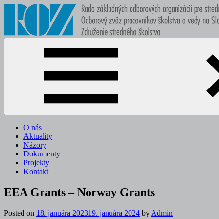
Skip
to
content
ROZ
…"dôvera
je
vec
osobná
a
dôveru
možno
obnoviť
len
O nás
mravným
Aktuality
hľadiskom
Názory
a
Dokumenty
osobným
Projekty
príkladom.“…
Kontakt
Tomáš
Baťa
EEA Grants – Norway Grants
Posted on
18. januára 2023
19. januára 2024
by
Admin