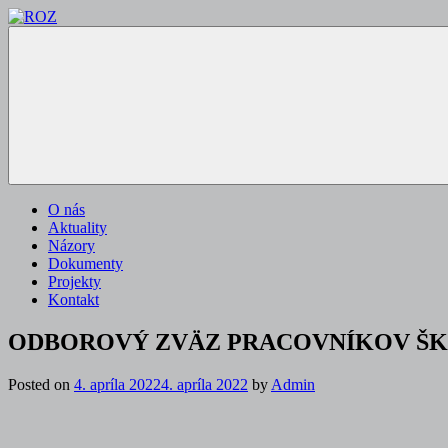
Skip
to
ROZ
…"dôvera
content
je
vec
osobná
a
dôveru
možno
obnoviť
len
O nás
mravným
Aktuality
hľadiskom
Názory
a
Dokumenty
osobným
Projekty
príkladom.“…
Kontakt
Tomáš
Baťa
ODBOROVÝ ZVÄZ PRACOVNÍKOV ŠKO
Posted on
4. apríla 2022
4. apríla 2022
by
Admin